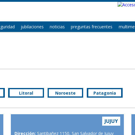
eguridad
jubilaciones
noticias
preguntas frecuentes
multime
Litoral
Noroeste
Patagonia
JUJUY
Dirección:
Santibañez 1150, San Salvador de Jujuy