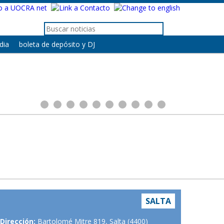
dia
boleta de depósito y DJ
SALTA
Dirección:
Bartolomé Mitre 819, Salta (4400)