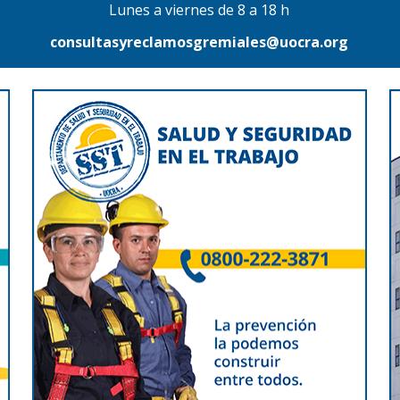
Lunes a viernes de 8 a 18 h
consultasyreclamosgremiales@uocra.org