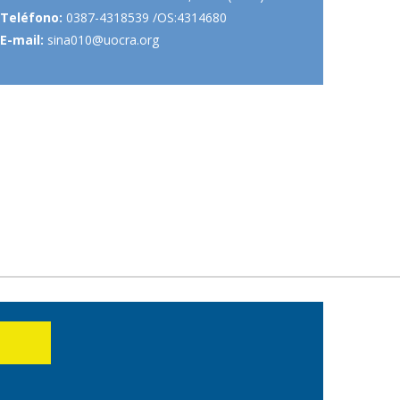
Teléfono:
0387-4318539 /OS:4314680
E-mail:
sina010@uocra.org