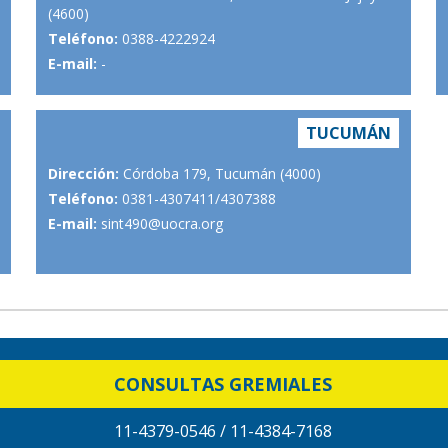
(4600)
Teléfono:
0388-4222924
E-mail:
-
TUCUMÁN
Dirección:
Córdoba 179, Tucumán (4000)
Teléfono:
0381-4307411/4307388
E-mail:
sint490@uocra.org
CONSULTAS GREMIALES
11-4379-0546 / 11-4384-7168