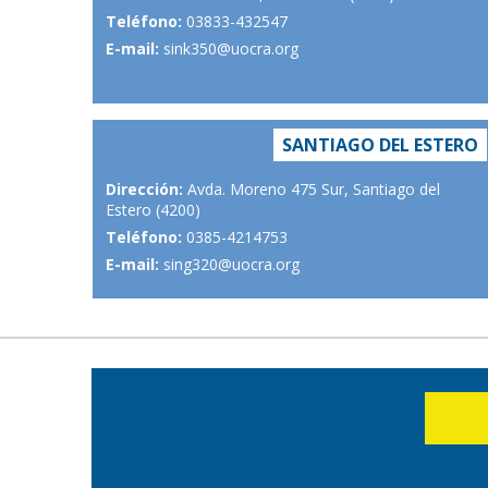
Teléfono:
03833-432547
E-mail:
sink350@uocra.org
SANTIAGO DEL ESTERO
Dirección:
Avda. Moreno 475 Sur, Santiago del
Estero (4200)
Teléfono:
0385-4214753
E-mail:
sing320@uocra.org