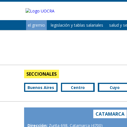
el gremio
legislación y tablas salariales
salud y s
SECCIONALES
Buenos Aires
Centro
Cuyo
CATAMARCA
Dirección:
Zurita 698, Catamarca (4700)