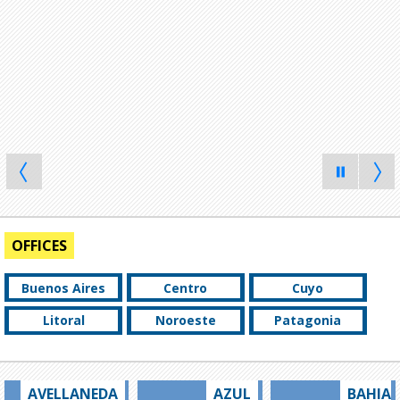
OFFICES
Buenos Aires
Centro
Cuyo
Litoral
Noroeste
Patagonia
AVELLANEDA
AZUL
BAHIA