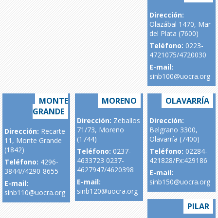
Dirección:
Olazábal 1470, Mar
del Plata (7600)
Teléfono:
0223-
4721075/4720030
E-mail:
sinb100@uocra.org
MONTE
MORENO
OLAVARRÍA
GRANDE
Dirección:
Zeballos
Dirección:
71/73, Moreno
Belgrano 3300,
Dirección:
Recarte
(1744)
Olavarría (7400)
11, Monte Grande
(1842)
Teléfono:
0237-
Teléfono:
02284-
4633723 0237-
421828/Fx:429186
Teléfono:
4296-
4627947/4620398
3844//4290-8655
E-mail:
E-mail:
sinb150@uocra.org
E-mail:
sinb120@uocra.org
sinb110@uocra.org
PILAR