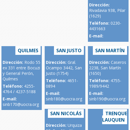
Dirección:
Rivadavia 938, Pilar
(1629)
Teléfono:
0230-
4431663
E-mail:
QUILMES
SAN JUSTO
SAN MARTÍN
Dirección:
Rodo 55
Dirección:
Gral.
Dirección:
Caseros
ex 331 entre Bocuzi
Ocampo 3442, San
2238, San Martín
y General Perón,
Justo (1754)
(1650)
Quilmes
Teléfono:
4651-
Teléfono:
4755-
Teléfono:
4255-
0894
1989/9442
4764 / 4237-5188
E-mail:
E-mail:
E-mail:
sinb180@uocra.org
sinb190@uocra.org
sinb170@uocra.org
SAN NICOLÁS
TRENQUE
LAUQUEN
Dirección:
Urquiza