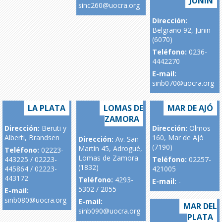
JUNIN
sinc260@uocra.org
Dirección:
Belgrano 92, Junin
(6070)
Teléfono:
0236-
4442270
E-mail:
sinb070@uocra.org
LA PLATA
LOMAS DE
MAR DE AJÓ
ZAMORA
Dirección:
Beruti y
Dirección:
Olmos
Alberti, Brandsen
160, Mar de Ajó
Dirección:
Av. San
(7190)
Martín 45, Adrogué,
Teléfono:
02223-
Lomas de Zamora
443225 / 02223-
Teléfono:
02257-
(1832)
445864 / 02223-
421005
443172
Teléfono:
4293-
E-mail:
-
5302 / 2055
E-mail:
sinb080@uocra.org
E-mail:
MAR DEL
sinb090@uocra.org
PLATA