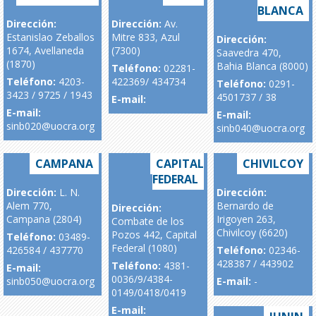
BLANCA
Dirección:
Dirección:
Av.
Estanislao Zeballos
Mitre 833, Azul
Dirección:
1674, Avellaneda
(7300)
Saavedra 470,
(1870)
Bahia Blanca (8000)
Teléfono:
02281-
Teléfono:
4203-
422369/ 434734
Teléfono:
0291-
3423 / 9725 / 1943
4501737 / 38
E-mail:
E-mail:
E-mail:
sinb020@uocra.org
sinb040@uocra.org
CAMPANA
CAPITAL
CHIVILCOY
FEDERAL
Dirección:
L. N.
Dirección:
Alem 770,
Bernardo de
Dirección:
Campana (2804)
Irigoyen 263,
Combate de los
Chivilcoy (6620)
Pozos 442, Capital
Teléfono:
03489-
Federal (1080)
426584 / 437770
Teléfono:
02346-
428387 / 443902
Teléfono:
4381-
E-mail:
0036/9/4384-
sinb050@uocra.org
E-mail:
-
0149/0418/0419
E-mail: