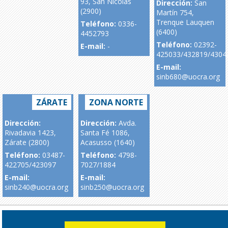
93, San Nicolás
Dirección:
San
(2900)
Martín 754,
Trenque Lauquen
Teléfono:
0336-
(6400)
4452793
Teléfono:
02392-
E-mail:
-
425033/432819/4304
E-mail:
sinb680@uocra.org
ZÁRATE
ZONA NORTE
Dirección:
Dirección:
Avda.
Rivadavia 1423,
Santa Fé 1086,
Zárate (2800)
Acasusso (1640)
Teléfono:
03487-
Teléfono:
4798-
422705/423097
7027/1884
E-mail:
E-mail:
sinb240@uocra.org
sinb250@uocra.org