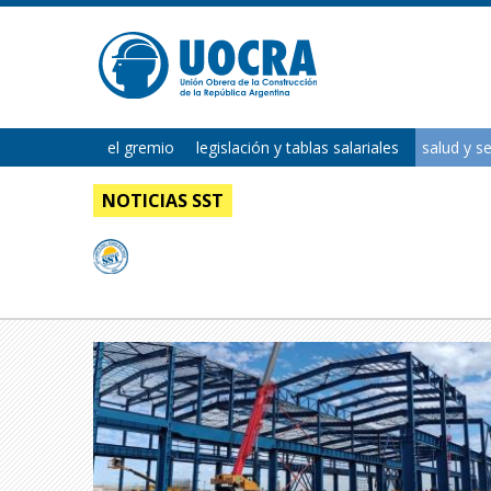
el gremio
legislación y tablas salariales
salud y s
NOTICIAS SST