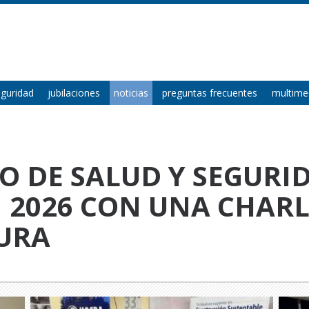
eguridad
jubilaciones
noticias
preguntas frecuentes
multime
 DE SALUD Y SEGURID
 2026 CON UNA CHARL
URA