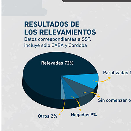
2019
2941
63,41%
6,24%
3,11%
2018
3640
60,16%
5,48%
4,57%
2017
3249
56,94%
7,03%
4,32%
2016
3266
59,80%
6,49%
4,42%
2015
3403
78,98%
6,61%
4,36%
2014
3299
77,09%
6,55%
4,75%
2013
2311
79,35%
7,03%
4,03%