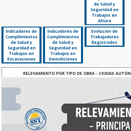
de Salud y
Seguridad en
Trabajos en
Altura
Indicadores de
Indicadores de
Evolución de
Cumplimientos
Cumplimientos
Trabajadores
de Salud y
de Salud y
Registrados
Seguridad en
Seguridad en
Trabajos en
Trabajos en
Excavaciones
Demoliciones
RELEVAMIENTO POR TIPO DE OBRA - CIUDAD AUTÓN
Cantidad
Edificios
Otras Obras
Edificios
AÑO
de
de Pisos
No
Comerciales
Empresas
Múltiples
Especificadas
2022
4311
67,73%
6,54%
3,20%
2021
2914
69,37%
5,38%
7,49%
2020
2657
64,59%
7,53%
7,47%