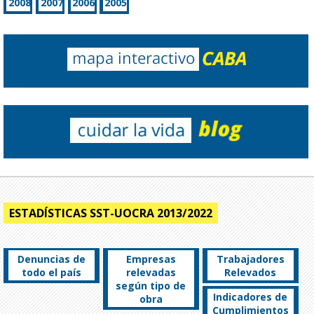
2008
2007
2006
2005
ESTADÍSTICAS SST-UOCRA 2013/2022
Denuncias de
Empresas
Trabajadores
todo el país
relevadas
Relevados
según tipo de
Indicadores de
obra
Cumplimientos