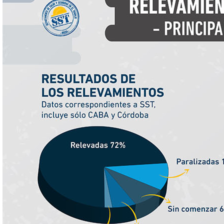
2020
4629
5627
10256
2019
7980
8007
15987
2018
7488
6386
13874
2017
7436
2863
10299
2016
7549
5723
13272
2015
8308
8644
16952
2014
7316
8322
15638
2013
9478
4546
14024