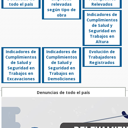
todo el país
relevadas
Relevados
según tipo de
Indicadores de
obra
Cumplimientos
de Salud y
Seguridad en
Trabajos en
Altura
Indicadores de
Indicadores de
Evolución de
Cumplimientos
Cumplimientos
Trabajadores
de Salud y
de Salud y
Registrados
Seguridad en
Seguridad en
Trabajos en
Trabajos en
Excavaciones
Demoliciones
Denuncias de todo el país
Resto del
Año
CABA
Totales
país
2022
9132
12078
21210
2021
7442
9607
16849