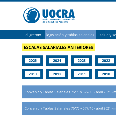
el gremio
legislación y tablas salariales
salud y s
ESCALAS SALARIALES ANTERIORES
2025
2024
2023
2022
2013
2012
2011
2010
Convenio y Tablas Salariales 76/75 y 577/10 - abril 2021
Convenio y Tablas Salariales 76/75 y 577/10 - abril 2021 -