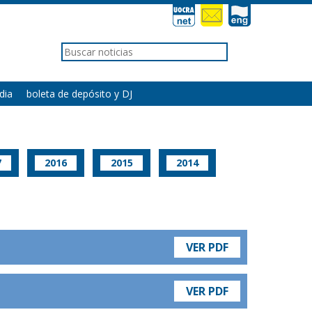
dia
boleta de depósito y DJ
7
2016
2015
2014
VER PDF
VER PDF