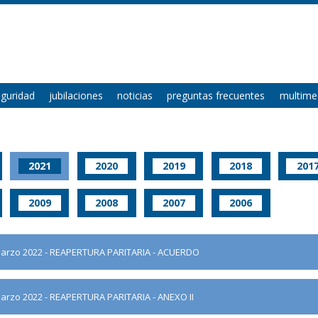
eguridad
jubilaciones
noticias
preguntas frecuentes
multime
2021
2020
2019
2018
201
2009
2008
2007
2006
 - marzo 2022 - REAPERTURA PARITARIA - ACUERDO
 marzo 2022 - REAPERTURA PARITARIA - ANEXO II