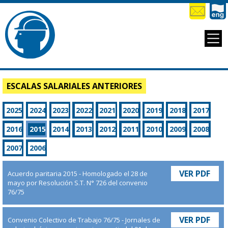
ESCALAS SALARIALES ANTERIORES
2025
2024
2023
2022
2021
2020
2019
2018
2017
2016
2015
2014
2013
2012
2011
2010
2009
2008
2007
2006
VER PDF
Acuerdo paritaria 2015 - Homologado el 28 de
mayo por Resolución S.T. N° 726 del convenio
76/75
VER PDF
Convenio Colectivo de Trabajo 76/75 - Jornales de