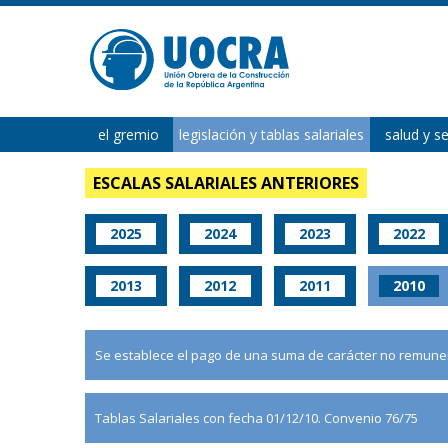
el gremio
legislación y tablas salariales
salud y s
ESCALAS SALARIALES ANTERIORES
2025
2024
2023
2022
2013
2012
2011
2010
Se establece el pago de una suma de carácter no remunera
Tablas Salariales con fecha 01/12/10. Convenio 76/75