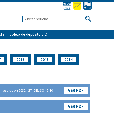
dia
boleta de depósito y DJ
7
2016
2015
2014
VER PDF
resolución 2032 - ST- DEL 30-12-10
VER PDF