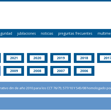
eguridad
jubilaciones
noticias
preguntas frecuentes
multime
2021
2020
2019
2018
201
2009
2008
2007
2006
tivo din de año 2010 para los CCT 76/75; 577/10 Y 545/08 homologado por 