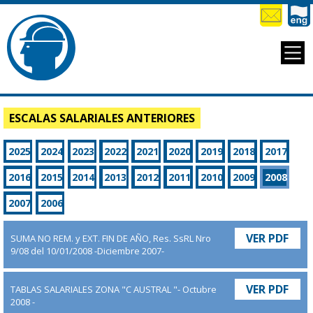
ESCALAS SALARIALES ANTERIORES
2025
2024
2023
2022
2021
2020
2019
2018
2017
2016
2015
2014
2013
2012
2011
2010
2009
2008
2007
2006
VER PDF
SUMA NO REM. y EXT. FIN DE AÑO, Res. SsRL Nro
9/08 del 10/01/2008 -Diciembre 2007-
VER PDF
TABLAS SALARIALES ZONA "C AUSTRAL "- Octubre
2008 -