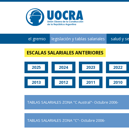
el gremio
legislación y tablas salariales
salud y s
ESCALAS SALARIALES ANTERIORES
2025
2024
2023
2022
2013
2012
2011
2010
TABLAS SALARIALES ZONA "C Austral"- Octubre 2006-
TABLAS SALARIALES ZONA "C"- Octubre 2006-