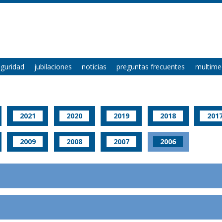
eguridad
jubilaciones
noticias
preguntas frecuentes
multime
2021
2020
2019
2018
201
2009
2008
2007
2006