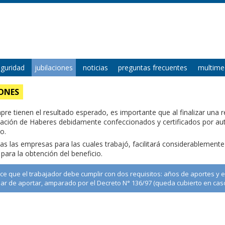
eguridad
jubilaciones
noticias
preguntas frecuentes
multime
IONES
re tienen el resultado esperado, es importante que al finalizar una rel
tación de Haberes debidamente confeccionados y certificados por autori
o.
odas las empresas para las cuales trabajó, facilitará considerablemen
para la obtención del beneficio.
e que el trabajador debe cumplir con dos requisitos: años de aportes y e
ejar de aportar, amparado por el Decreto N° 136/97 (queda cubierto en caso