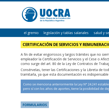
el gremio
legislación y tablas salariales
salud y s
CERTIFICACIÓN DE SERVICIOS Y REMUNERAC
A fin de evitar engorrosos y largos trámites que no siemp
empleador la Certificación de Servicios y el Cese o Afec
como surge del art. 80 de la Ley de Contratos de Trabaj
Consérvelas, tener las Certificaciones y la Libreta de t
tramitarla, ya que esta documentación es indispensable 
Como se menciona anteriormente la Ley N° 24.241 establec
pero sí con los años de aportes, tiene la posibilidad de d
FORMULARIOS