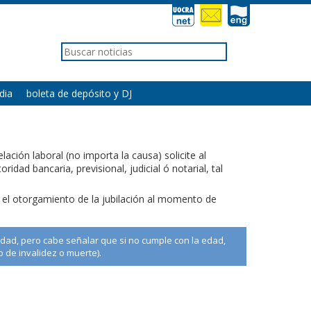
dia
boleta de depósito y DJ
ación laboral (no importa la causa) solicite al
dad bancaria, previsional, judicial ó notarial, tal
te el otorgamiento de la jubilación al momento de
dad, pero cabe señalar que si no cumple con la edad,
 de invalidez o muerte).